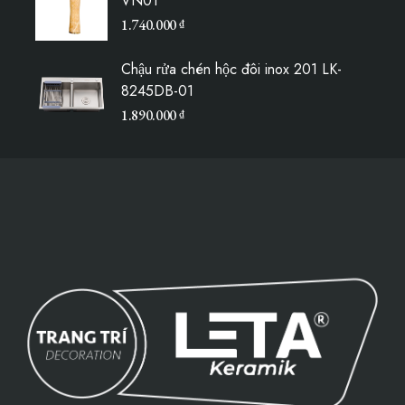
VN01
1.740.000
₫
Chậu rửa chén hộc đôi inox 201 LK-
8245DB-01
1.890.000
₫