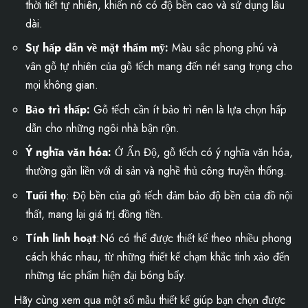
thời tiết tự nhiên, khiến nó có độ bền cao và sử dụng lâu
dài.
Sự hấp dẫn về mặt thẩm mỹ:
Màu sắc phong phú và
vân gỗ tự nhiên của gỗ tếch mang đến nét sang trọng cho
mọi không gian.
Bảo trì thấp:
Gỗ tếch cần ít bảo trì nên là lựa chọn hấp
dẫn cho những ngôi nhà bận rộn.
Ý nghĩa văn hóa:
Ở Ấn Độ, gỗ tếch có ý nghĩa văn hóa,
thường gắn liền với di sản và nghề thủ công truyền thống.
Tuổi thọ
: Độ bền của gỗ tếch đảm bảo độ bền của đồ nội
thất, mang lại giá trị đồng tiền.
Tính linh hoạt
:Nó có thể được thiết kế theo nhiều phong
cách khác nhau, từ những thiết kế chạm khắc tinh xảo đến
những tác phẩm hiện đại bóng bẩy.
Hãy cùng xem qua một số mẫu thiết kế giúp bạn chọn được