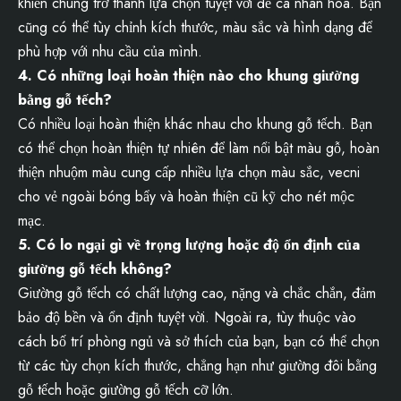
khiến chúng trở thành lựa chọn tuyệt vời để cá nhân hóa. Bạn
cũng có thể tùy chỉnh kích thước, màu sắc và hình dạng để
phù hợp với nhu cầu của mình.
4. Có những loại hoàn thiện nào cho khung giường
bằng gỗ tếch?
Có nhiều loại hoàn thiện khác nhau cho khung gỗ tếch. Bạn
có thể chọn hoàn thiện tự nhiên để làm nổi bật màu gỗ, hoàn
thiện nhuộm màu cung cấp nhiều lựa chọn màu sắc, vecni
cho vẻ ngoài bóng bẩy và hoàn thiện cũ kỹ cho nét mộc
mạc.
5. Có lo ngại gì về trọng lượng hoặc độ ổn định của
giường gỗ tếch không?
Giường gỗ tếch có chất lượng cao, nặng và chắc chắn, đảm
bảo độ bền và ổn định tuyệt vời. Ngoài ra, tùy thuộc vào
cách bố trí phòng ngủ và sở thích của bạn, bạn có thể chọn
từ các tùy chọn kích thước, chẳng hạn như giường đôi bằng
gỗ tếch hoặc giường gỗ tếch cỡ lớn.