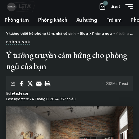
0
Aa
Phòng tắm
Phòng khách
Xu hướng
Trẻ em
Phò
Ý tưởng thiết kế phòng tắm, nhà vệ sinh
>
Blog
>
Phòng ngủ
>
Ý tưởng truyền cảm hứng cho phòng ngủ của bạn
PHÒNG NGỦ
Ý tưởng truyền cảm hứng cho phòng
ngủ của bạn
13 Min Read
By
letadecor
Last updated: 24 Tháng 8, 2024 5:37 chiều