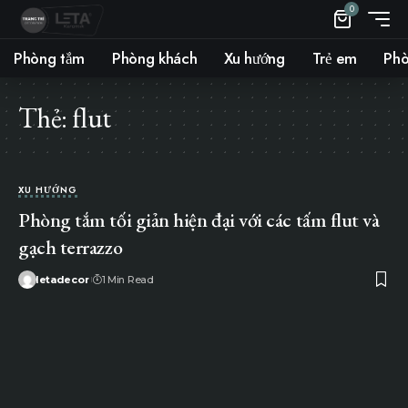
0
Phòng tắm
Phòng khách
Xu hướng
Trẻ em
Phò
Thẻ:
flut
XU HƯỚNG
Phòng tắm tối giản hiện đại với các tấm flut và
gạch terrazzo
letadecor
1 Min Read